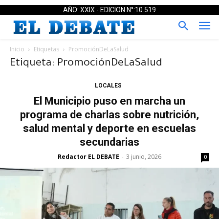
AÑO: XXIX - EDICION N°:10.519
Inicio
Etiquetas
PromociónDeLaSalud
Etiqueta: PromociónDeLaSalud
LOCALES
El Municipio puso en marcha un
programa de charlas sobre nutrición,
salud mental y deporte en escuelas
secundarias
Redactor EL DEBATE
3 junio, 2026
-
0