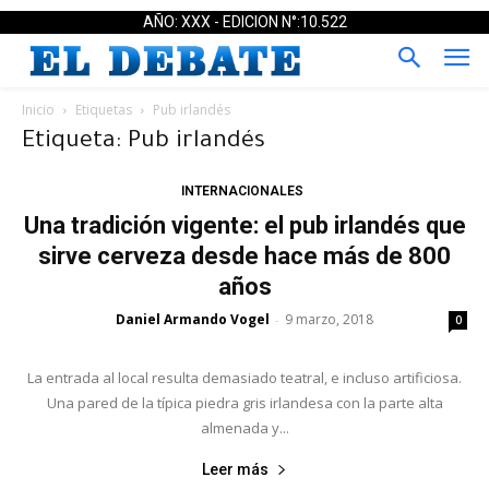
AÑO: XXX - EDICION N°:10.522
Inicio
Etiquetas
Pub irlandés
Etiqueta: Pub irlandés
INTERNACIONALES
Una tradición vigente: el pub irlandés que
sirve cerveza desde hace más de 800
años
Daniel Armando Vogel
9 marzo, 2018
-
0
La entrada al local resulta demasiado teatral, e incluso artificiosa.
Una pared de la típica piedra gris irlandesa con la parte alta
almenada y...
Leer más