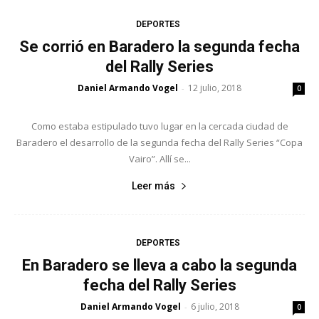
DEPORTES
Se corrió en Baradero la segunda fecha
del Rally Series
Daniel Armando Vogel
12 julio, 2018
-
0
Como estaba estipulado tuvo lugar en la cercada ciudad de
Baradero el desarrollo de la segunda fecha del Rally Series “Copa
Vairo”. Allí se...
Leer más
DEPORTES
En Baradero se lleva a cabo la segunda
fecha del Rally Series
Daniel Armando Vogel
6 julio, 2018
-
0