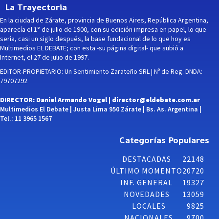
La Trayectoria
En la ciudad de Zárate, provincia de Buenos Aires, República Argentina,
aparecía el 1° de julio de 1900, con su edición impresa en papel, lo que
sería, casi un siglo después, la base fundacional de lo que hoy es
Multimedios EL DEBATE; con esta -su página digital- que subió a
Internet, el 27 de julio de 1997.
EDITOR-PROPIETARIO: Un Sentimiento Zarateño SRL | Nº de Reg. DNDA:
79707292
DIRECTOR: Daniel Armando Vogel |
director@eldebate.com.ar
Multimedios El Debate | Justa Lima 950 Zárate | Bs. As. Argentina |
Tel.: 11 3965 1567
Categorías Populares
DESTACADAS
22148
ÚLTIMO MOMENTO
20720
INF. GENERAL
19327
NOVEDADES
13059
LOCALES
9825
NACIONALES
9700