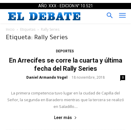
AÑO: XXX - EDICION N°:10.521
Inicio
Etiquetas
Rally Series
Etiqueta: Rally Series
DEPORTES
En Arrecifes se corre la cuarta y última
fecha del Rally Series
Daniel Armando Vogel
18 noviembre, 2018
-
0
La primera competencia tuvo lugar en la ciudad de Capilla del
Señor, la segunda en Baradero mientras que la tercera se realizó
en Saladillo....
Leer más