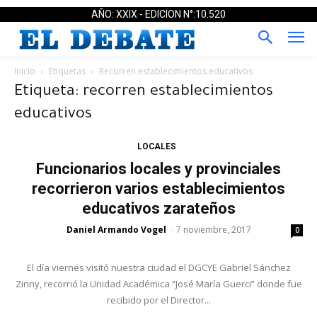
AÑO: XXIX - EDICION N°:10.520
Inicio
Etiquetas
Recorren establecimientos educativos
Etiqueta: recorren establecimientos
educativos
LOCALES
Funcionarios locales y provinciales
recorrieron varios establecimientos
educativos zarateños
Daniel Armando Vogel
7 noviembre, 2017
-
0
El día viernes visitó nuestra ciudad el DGCYE Gabriel Sánchez
Zinny, recorrió la Unidad Académica “José María Guerci” donde fue
recibido por el Director...