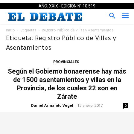
AÑO: XXIX - EDICION N°:10.519
Inicio
Etiquetas
Registro Público de Villas y Asentamientos
Etiqueta: Registro Público de Villas y
Asentamientos
PROVINCIALES
Según el Gobierno bonaerense hay más
de 1500 asentamientos y villas en la
Provincia, de los cuales 22 son en
Zárate
Daniel Armando Vogel
15 enero, 2017
-
0