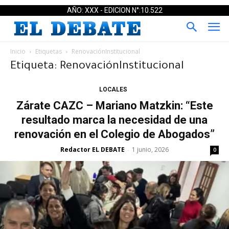
AÑO: XXX - EDICION N°:10.522
Inicio
Etiquetas
RenovaciónInstitucional
Etiqueta: RenovaciónInstitucional
LOCALES
Zárate CAZC – Mariano Matzkin: “Este
resultado marca la necesidad de una
renovación en el Colegio de Abogados”
Redactor EL DEBATE
1 junio, 2026
-
0