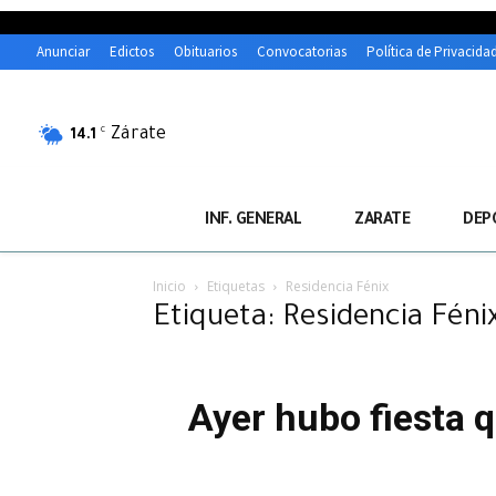
Anunciar
Edictos
Obituarios
Convocatorias
Política de Privacida
Zárate
C
14.1
INF. GENERAL
ZARATE
DEP
Inicio
Etiquetas
Residencia Fénix
Etiqueta: Residencia Féni
Ayer hubo fiesta 