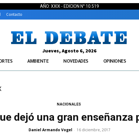
AÑO: XXIX - EDICION N°:10.519
d
Contacto
Jueves, Agosto 6, 2026
ORTES
AMBIENTE
NOVEDADES
OPINIONES
x
NACIONALES
que dejó una gran enseñanza p
Daniel Armando Vogel
16 diciembre, 2017
-