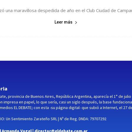
izó una maravillosa despedida de año en el Club Ciudad de Campan
Leer más
ria
ate, provincia de Buenos Aires, República Argentina, aparecía el 1° de julio
ón impresa en papel, lo que sería, casi un siglo después, la base fundaciona
medios EL DEBATE; con esta -su página digital- que subió a Internet, el 27 d
O: Un Sentimiento Zarateño SRL | Nº de Reg. DNDA: 79707292
l Armando Vogel |
director@eldebate.com.ar