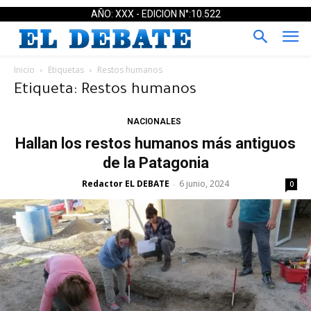
AÑO: XXX - EDICION N°:10.522
Inicio
Etiquetas
Restos humanos
Etiqueta: Restos humanos
NACIONALES
Hallan los restos humanos más antiguos
de la Patagonia
Redactor EL DEBATE
6 junio, 2024
-
0