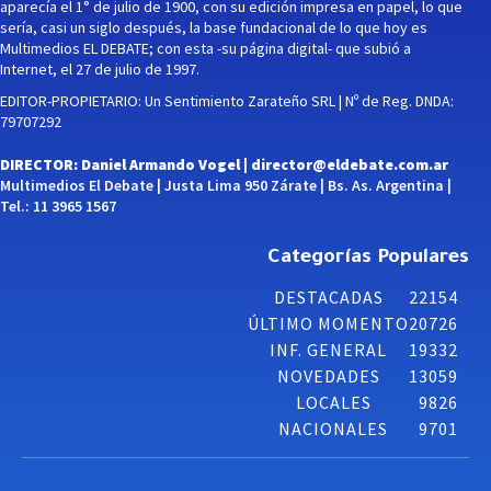
aparecía el 1° de julio de 1900, con su edición impresa en papel, lo que
sería, casi un siglo después, la base fundacional de lo que hoy es
Multimedios EL DEBATE; con esta -su página digital- que subió a
Internet, el 27 de julio de 1997.
EDITOR-PROPIETARIO: Un Sentimiento Zarateño SRL | Nº de Reg. DNDA:
79707292
DIRECTOR: Daniel Armando Vogel |
director@eldebate.com.ar
Multimedios El Debate | Justa Lima 950 Zárate | Bs. As. Argentina |
Tel.: 11 3965 1567
Categorías Populares
DESTACADAS
22154
ÚLTIMO MOMENTO
20726
INF. GENERAL
19332
NOVEDADES
13059
LOCALES
9826
NACIONALES
9701