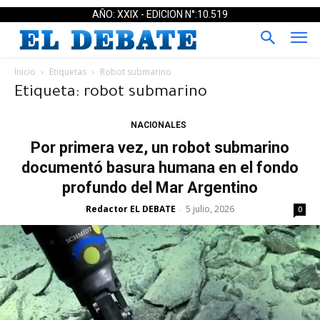
AÑO: XXIX - EDICION N°:10.519
Inicio
Etiquetas
Robot submarino
Etiqueta: robot submarino
NACIONALES
Por primera vez, un robot submarino
documentó basura humana en el fondo
profundo del Mar Argentino
Redactor EL DEBATE
5 julio, 2026
-
0