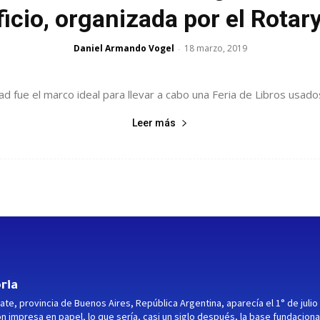
icio, organizada por el Rotar
Daniel Armando Vogel
18 marzo, 2019
-
ad fue el marco ideal para llevar a cabo una Feria de Libros usado
Leer más
ria
ate, provincia de Buenos Aires, República Argentina, aparecía el 1° de julio
ón impresa en papel, lo que sería, casi un siglo después, la base fundaciona