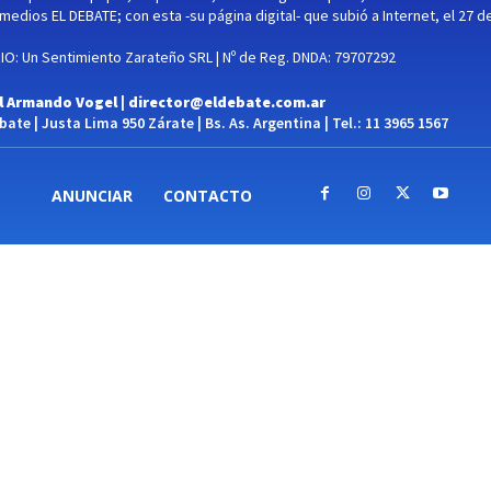
medios EL DEBATE; con esta -su página digital- que subió a Internet, el 27 d
O: Un Sentimiento Zarateño SRL | Nº de Reg. DNDA: 79707292
l Armando Vogel |
director@eldebate.com.ar
ate | Justa Lima 950 Zárate | Bs. As. Argentina | Tel.: 11 3965 1567
ANUNCIAR
CONTACTO