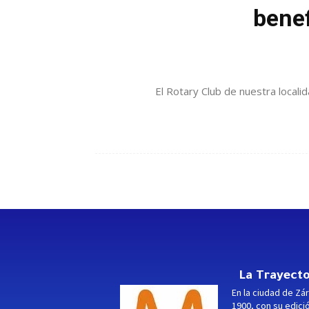
benef
El Rotary Club de nuestra localid
La Trayecto
En la ciudad de Zár
1900, con su edici