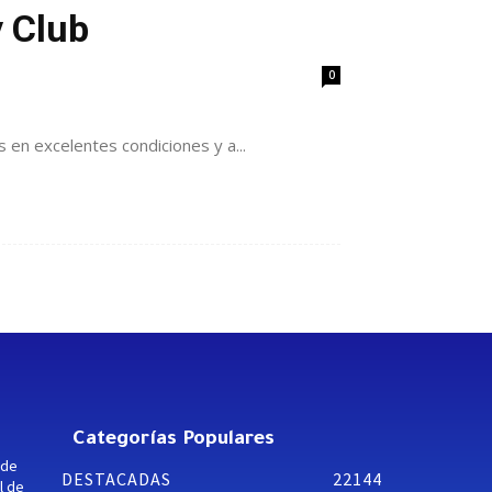
y Club
0
s en excelentes condiciones y a...
Categorías Populares
 de
DESTACADAS
22144
l de