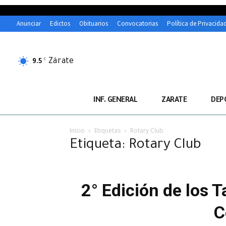
Anunciar
Edictos
Obituarios
Convocatorias
Política de Privacida
Zárate
C
9.5
INF. GENERAL
ZARATE
DEP
Inicio
Etiquetas
Rotary Club
Etiqueta: Rotary Club
2° Edición de los T
C