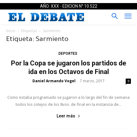
AÑO: XXX - EDICION N°:10.522
Inicio
Etiquetas
Sarmiento
Etiqueta: Sarmiento
DEPORTES
Por la Copa se jugaron los partidos de
ida en los Octavos de Final
Daniel Armando Vogel
7 marzo, 2017
-
0
Como estaba programado se jugaron a lo largo del fin de semana
todos los cotejos de los 8vos. de final en la instancia de...
Leer más