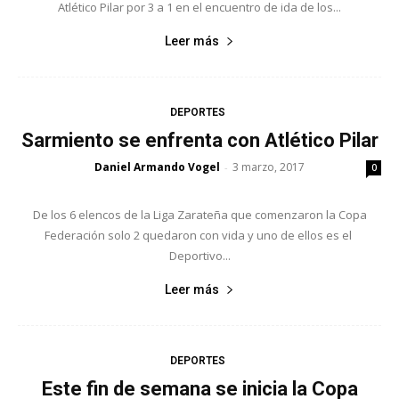
Atlético Pilar por 3 a 1 en el encuentro de ida de los...
Leer más
DEPORTES
Sarmiento se enfrenta con Atlético Pilar
Daniel Armando Vogel
3 marzo, 2017
-
0
De los 6 elencos de la Liga Zarateña que comenzaron la Copa
Federación solo 2 quedaron con vida y uno de ellos es el
Deportivo...
Leer más
DEPORTES
Este fin de semana se inicia la Copa