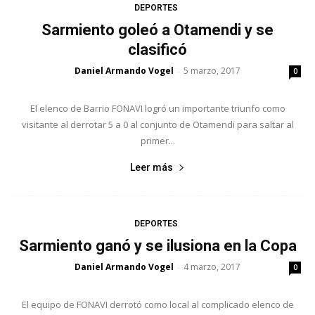
DEPORTES
Sarmiento goleó a Otamendi y se
clasificó
Daniel Armando Vogel
5 marzo, 2017
-
0
El elenco de Barrio FONAVI logró un importante triunfo como
visitante al derrotar 5 a 0 al conjunto de Otamendi para saltar al
primer...
Leer más
DEPORTES
Sarmiento ganó y se ilusiona en la Copa
Daniel Armando Vogel
4 marzo, 2017
-
0
El equipo de FONAVI derrotó como local al complicado elenco de