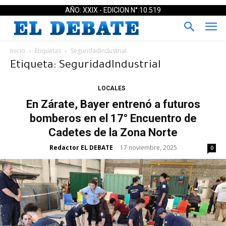
AÑO: XXIX - EDICION N°:10.519
Inicio
Etiquetas
SeguridadIndustrial
Etiqueta: SeguridadIndustrial
LOCALES
En Zárate, Bayer entrenó a futuros
bomberos en el 17° Encuentro de
Cadetes de la Zona Norte
Redactor EL DEBATE
17 noviembre, 2025
-
0