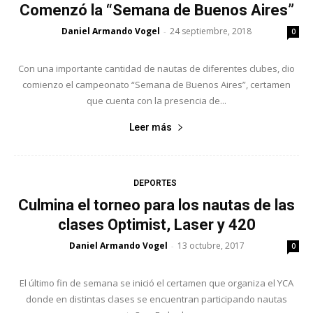
Comenzó la “Semana de Buenos Aires”
Daniel Armando Vogel
24 septiembre, 2018
-
0
Con una importante cantidad de nautas de diferentes clubes, dio
comienzo el campeonato “Semana de Buenos Aires”, certamen
que cuenta con la presencia de...
Leer más
DEPORTES
Culmina el torneo para los nautas de las
clases Optimist, Laser y 420
Daniel Armando Vogel
13 octubre, 2017
-
0
El último fin de semana se inició el certamen que organiza el YCA
donde en distintas clases se encuentran participando nautas