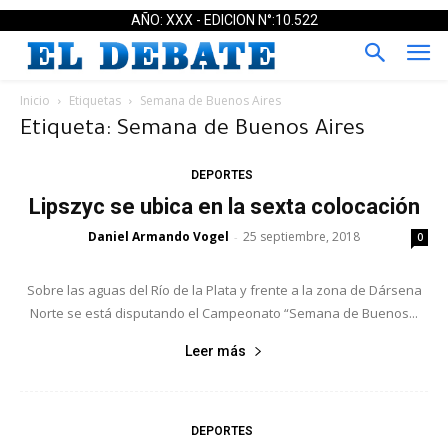
AÑO: XXX - EDICION N°:10.522
Inicio
Etiquetas
Semana de Buenos Aires
Etiqueta: Semana de Buenos Aires
DEPORTES
Lipszyc se ubica en la sexta colocación
Daniel Armando Vogel
25 septiembre, 2018
-
0
Sobre las aguas del Río de la Plata y frente a la zona de Dársena
Norte se está disputando el Campeonato “Semana de Buenos...
Leer más
DEPORTES