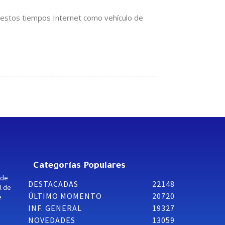
 estos tiempos Internet como vehículo de
Categorías Populares
 de
DESTACADAS
22148
l de
ÚLTIMO MOMENTO
20720
e
INF. GENERAL
19327
NOVEDADES
13059