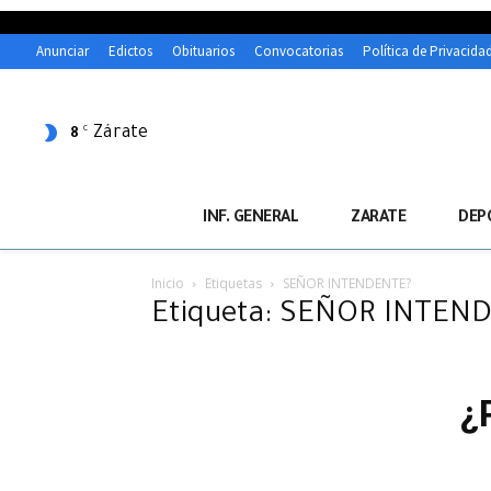
Anunciar
Edictos
Obituarios
Convocatorias
Política de Privacida
Zárate
C
8
INF. GENERAL
ZARATE
DEP
Inicio
Etiquetas
SEÑOR INTENDENTE?
Etiqueta: SEÑOR INTEN
¿