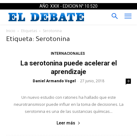
AÑO: XXIX - EDICION N°:10.520
Inicio
Etiquetas
Serotonina
Etiqueta: Serotonina
INTERNACIONALES
La serotonina puede acelerar el
aprendizaje
Daniel Armando Vogel
27 junio, 2018
-
0
Un nuevo estudio con ratones ha hallado que este
neurotransmisor puede influir en la toma de decisiones. La
serotonina es una de las sustancias químicas...
Leer más