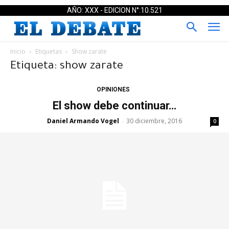
AÑO: XXX - EDICION N°:10.521
Inicio
Etiquetas
Show zarate
Etiqueta: show zarate
OPINIONES
El show debe continuar…
Daniel Armando Vogel
30 diciembre, 2016
-
0