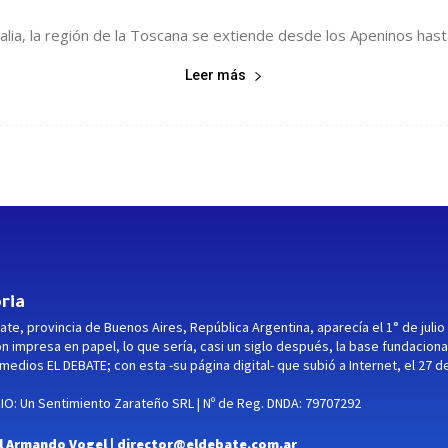
talia, la región de la Toscana se extiende desde los Apeninos hasta
Leer más
ria
ate, provincia de Buenos Aires, República Argentina, aparecía el 1° de julio
ón impresa en papel, lo que sería, casi un siglo después, la base fundaciona
medios EL DEBATE; con esta -su página digital- que subió a Internet, el 27 d
O: Un Sentimiento Zarateño SRL | Nº de Reg. DNDA: 79707292
l Armando Vogel |
director@eldebate.com.ar