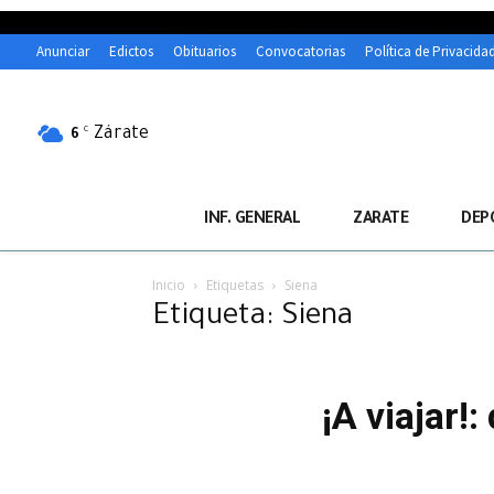
Anunciar
Edictos
Obituarios
Convocatorias
Política de Privacida
Zárate
C
6
INF. GENERAL
ZARATE
DEP
Inicio
Etiquetas
Siena
Etiqueta: Siena
¡A viajar!