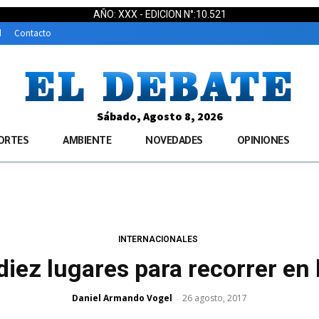
AÑO: XXX - EDICION N°:10.521
d
Contacto
Sábado, Agosto 8, 2026
ORTES
AMBIENTE
NOVEDADES
OPINIONES
INTERNACIONALES
: diez lugares para recorrer en
Daniel Armando Vogel
26 agosto, 2017
-