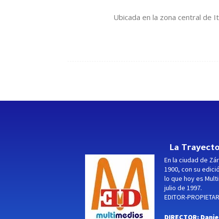
Ubicada en la zona central de I
La Trayecto
En la ciudad de Zár
1900, con su edici
lo que hoy es Multi
julio de 1997.
EDITOR-PROPIETARI
DIRECTOR: Danie