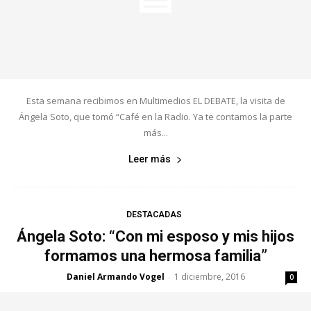
Esta semana recibimos en Multimedios EL DEBATE, la visita de
Ángela Soto, que tomó “Café en la Radio. Ya te contamos la parte
más...
Leer más
DESTACADAS
Ángela Soto: “Con mi esposo y mis hijos
formamos una hermosa familia”
Daniel Armando Vogel
1 diciembre, 2016
-
0