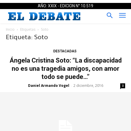
AÑO: XXIX - EDICION N°:10.519
Inicio
Etiquetas
Soto
Etiqueta: Soto
DESTACADAS
Ángela Cristina Soto: “La discapacidad
no es una tragedia amigos, con amor
todo se puede…”
Daniel Armando Vogel
2 diciembre, 2016
-
0