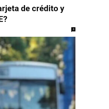
rjeta de crédito y
E?
0