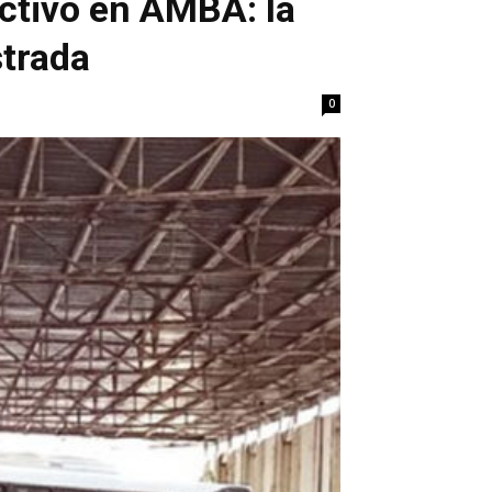
ectivo en AMBA: la
strada
0