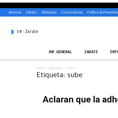
Anunciar
Edictos
Obituarios
Convocatorias
Política de Privacida
Zárate
C
7.9
INF. GENERAL
ZARATE
DEP
Inicio
Etiquetas
Sube
Etiqueta: sube
Aclaran que la adh