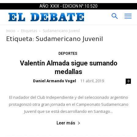
AÑO: XXIX - EDICION N°:10.520
Inicio
Etiquetas
Sudamericano Juvenil
Etiqueta: Sudamericano Juvenil
DEPORTES
Valentín Almada sigue sumando
medallas
Daniel Armando Vogel
11 abril, 2019
-
0
El nadador del Club Independiente y del seleccionado argentino
protagonizó otra gran jornada en el Campeonato Sudamericano
Juvenil que se está desarrollando en Santiago...
Leer más