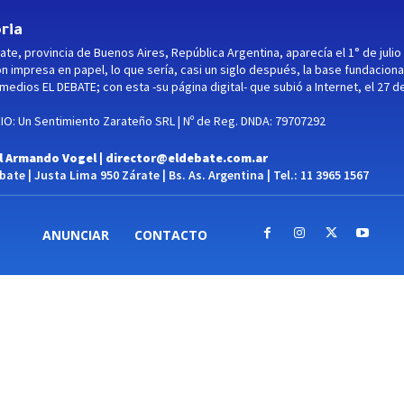
ria
ate, provincia de Buenos Aires, República Argentina, aparecía el 1° de julio
ón impresa en papel, lo que sería, casi un siglo después, la base fundaciona
medios EL DEBATE; con esta -su página digital- que subió a Internet, el 27 d
O: Un Sentimiento Zarateño SRL | Nº de Reg. DNDA: 79707292
l Armando Vogel |
director@eldebate.com.ar
ate | Justa Lima 950 Zárate | Bs. As. Argentina | Tel.: 11 3965 1567
ANUNCIAR
CONTACTO