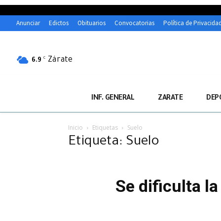
Anunciar
Edictos
Obituarios
Convocatorias
Política de Privacida
Zárate
C
6.9
INF. GENERAL
ZARATE
DEP
Inicio
Etiquetas
Suelo
Etiqueta: Suelo
Se dificulta l