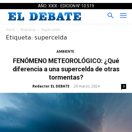
AÑO: XXIX - EDICION N°:10.519
Inicio
Etiquetas
Supercelda
Etiqueta: supercelda
AMBIENTE
FENÓMENO METEOROLÓGICO: ¿Qué
diferencia a una supercelda de otras
tormentas?
Redactor EL DEBATE
20 marzo, 2024
-
0