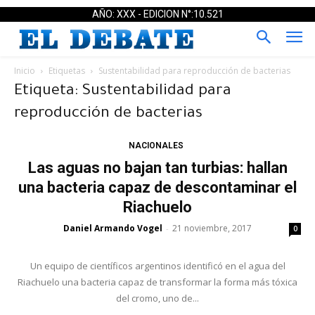
AÑO: XXX - EDICION N°:10.521
Inicio
Etiquetas
Sustentabilidad para reproducción de bacterias
Etiqueta: Sustentabilidad para
reproducción de bacterias
NACIONALES
Las aguas no bajan tan turbias: hallan
una bacteria capaz de descontaminar el
Riachuelo
Daniel Armando Vogel
21 noviembre, 2017
-
0
Un equipo de científicos argentinos identificó en el agua del
Riachuelo una bacteria capaz de transformar la forma más tóxica
del cromo, uno de...