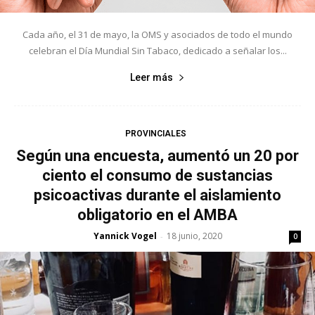
Cada año, el 31 de mayo, la OMS y asociados de todo el mundo
celebran el Día Mundial Sin Tabaco, dedicado a señalar los...
Leer más
PROVINCIALES
Según una encuesta, aumentó un 20 por
ciento el consumo de sustancias
psicoactivas durante el aislamiento
obligatorio en el AMBA
Yannick Vogel
18 junio, 2020
-
0