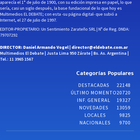
aparecía el 1° de julio de 1900, con su edición impresa en papel, lo que
sería, casi un siglo después, la base fundacional de lo que hoy es
Multimedios EL DEBATE; con esta -su página digital- que subió a
Internet, el 27 de julio de 1997.
EDITOR-PROPIETARIO: Un Sentimiento Zarateño SRL | Nº de Reg. DNDA:
79707292
DIRECTOR: Daniel Armando Vogel |
director@eldebate.com.ar
Multimedios El Debate | Justa Lima 950 Zárate | Bs. As. Argentina |
Tel.: 11 3965 1567
Categorías Populares
DESTACADAS
22148
ÚLTIMO MOMENTO
20720
INF. GENERAL
19327
NOVEDADES
13059
LOCALES
9825
NACIONALES
9700