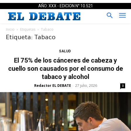
AÑO: XXX - EDICION N°:10.521
Inicio
Etiquetas
Tabaco
Etiqueta: Tabaco
SALUD
El 75% de los cánceres de cabeza y
cuello son causados por el consumo de
tabaco y alcohol
Redactor EL DEBATE
27 julio, 2026
-
0