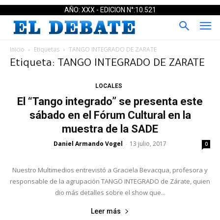
AÑO: XXX - EDICION N°:10.521
Inicio
Etiquetas
TANGO INTEGRADO DE ZARATE
Etiqueta: TANGO INTEGRADO DE ZARATE
LOCALES
El “Tango integrado” se presenta este
sábado en el Fórum Cultural en la
muestra de la SADE
Daniel Armando Vogel
13 julio, 2017
-
0
Nuestro Multimedios entrevistó a Graciela Bevacqua, profesora y
responsable de la agrupación TANGO INTEGRADO de Zárate, quien
dio más detalles sobre el show que...
Leer más