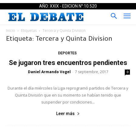
AÑO: XXIX - EDICION N°:10.520
Inicio
Etiquetas
Tercera y Quinta Division
Etiqueta: Tercera y Quinta Division
DEPORTES
Se jugaron tres encuentros pendientes
Daniel Armando Vogel
7 septiembre, 2017
-
0
Durante el día miércoles la Liga reprogramó partidos de Tercera y
Quinta División que en su momento se habían tenido que
suspender por condiciones...
Leer más