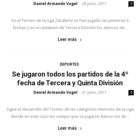
Daniel Armando Vogel
28 junio, 2017
-
0
En el Torneo de la Liga Zarateña se han jugado las primeras 5
fechas y en el certamen de Tercera División los elencos de...
Leer más
DEPORTES
Se jugaron todos los partidos de la 4º
fecha de Tercera y Quinta División
Daniel Armando Vogel
21 junio, 2017
-
0
Sigue el desarrollo del Torneo de las categorías menores de la Liga
donde en este caso los cotejos que se jugaron fueron los de...
Leer más