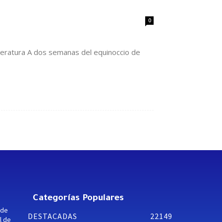
0
peratura A dos semanas del equinoccio de
Categorías Populares
 de
DESTACADAS
22149
l de