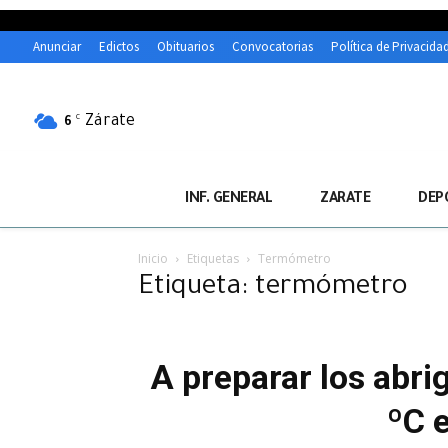
Anunciar
Edictos
Obituarios
Convocatorias
Política de Privacida
Zárate
C
6
INF. GENERAL
ZARATE
DEP
Inicio
Etiquetas
Termómetro
Etiqueta: termómetro
A preparar los abri
ºC 