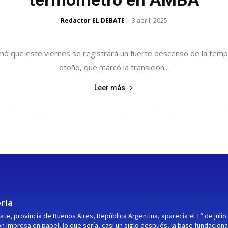
Redactor EL DEBATE
3 abril, 2025
-
irmó que este viernes se registrará un fuerte descenso de la tem
otoño, que marcó la transición...
Leer más
ria
ate, provincia de Buenos Aires, República Argentina, aparecía el 1° de julio
ón impresa en papel, lo que sería, casi un siglo después, la base fundaciona