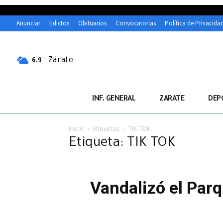
Anunciar
Edictos
Obituarios
Convocatorias
Política de Privacida
Zárate
C
6.9
INF. GENERAL
ZARATE
DEP
Inicio
Etiquetas
TIK TOK
Etiqueta: TIK TOK
Vandalizó el Parq