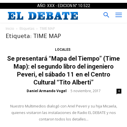
AÑO: XXX - EDICION N°:10.522
Inicio
Etiquetas
TIME MAP
Etiqueta: TIME MAP
LOCALES
Se presentará “Mapa del Tiempo” (Time
Map): el segundo libro del ingeniero
Peveri, el sábado 11 en el Centro
Cultural “Tito Alberti”
Daniel Armando Vogel
5 noviembre, 2017
-
0
Nuestro Multimedios dialogó con Ariel Peveri y su hija Micaela,
quienes visitaron las instalaciones de Radio EL DEBATE y nos
contaron todos los detalles...