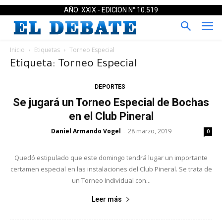
AÑO: XXIX - EDICION N°:10.519
Inicio
Etiquetas
Torneo Especial
Etiqueta: Torneo Especial
DEPORTES
Se jugará un Torneo Especial de Bochas
en el Club Pineral
Daniel Armando Vogel
28 marzo, 2019
-
0
Quedó estipulado que este domingo tendrá lugar un importante
certamen especial en las instalaciones del Club Pineral. Se trata de
un Torneo Individual con...
Leer más