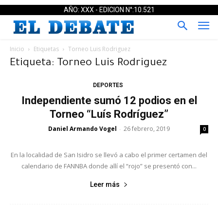
AÑO: XXX - EDICION N°:10.521
Inicio
Etiquetas
Torneo Luis Rodriguez
Etiqueta: Torneo Luis Rodriguez
DEPORTES
Independiente sumó 12 podios en el
Torneo “Luís Rodríguez”
Daniel Armando Vogel
26 febrero, 2019
-
0
En la localidad de San Isidro se llevó a cabo el primer certamen del
calendario de FANNBA donde allí el “rojo” se presentó con...
Leer más