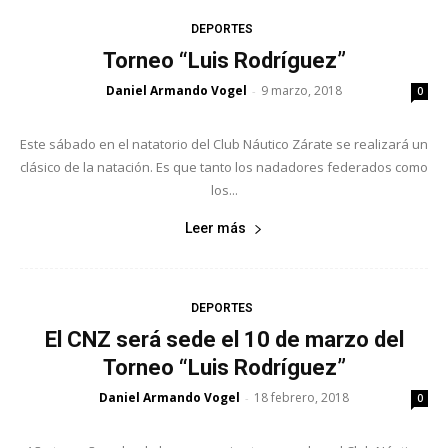
DEPORTES
Torneo “Luis Rodríguez”
Daniel Armando Vogel
9 marzo, 2018
-
0
Este sábado en el natatorio del Club Náutico Zárate se realizará un
clásico de la natación. Es que tanto los nadadores federados como
los...
Leer más
DEPORTES
El CNZ será sede el 10 de marzo del
Torneo “Luis Rodríguez”
Daniel Armando Vogel
18 febrero, 2018
-
0