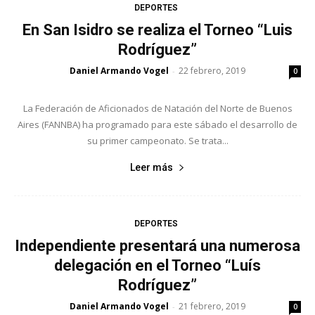
DEPORTES
En San Isidro se realiza el Torneo “Luis
Rodríguez”
Daniel Armando Vogel
22 febrero, 2019
-
0
La Federación de Aficionados de Natación del Norte de Buenos
Aires (FANNBA) ha programado para este sábado el desarrollo de
su primer campeonato. Se trata...
Leer más
DEPORTES
Independiente presentará una numerosa
delegación en el Torneo “Luís
Rodríguez”
Daniel Armando Vogel
21 febrero, 2019
-
0