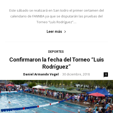
Este sábado se realizará en San Isidro el primer certamen del
calendario de FANNBA ya que se disputarán las pruebas del
Torneo “Luís Rodríguez”....
Leer más
DEPORTES
Confirmaron la fecha del Torneo “Luis
Rodríguez”
Daniel Armando Vogel
30 diciembre, 2018
-
0