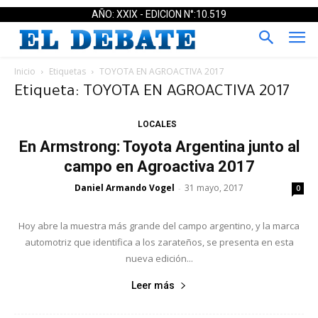
AÑO: XXIX - EDICION N°:10.519
Inicio
Etiquetas
TOYOTA EN AGROACTIVA 2017
Etiqueta: TOYOTA EN AGROACTIVA 2017
LOCALES
En Armstrong: Toyota Argentina junto al
campo en Agroactiva 2017
Daniel Armando Vogel
31 mayo, 2017
-
0
Hoy abre la muestra más grande del campo argentino, y la marca
automotriz que identifica a los zarateños, se presenta en esta
nueva edición...
Leer más