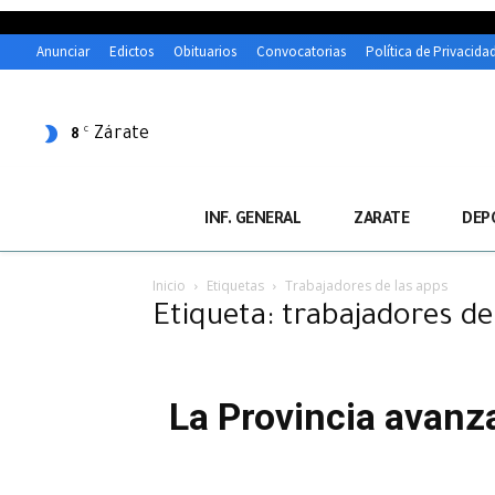
Anunciar
Edictos
Obituarios
Convocatorias
Política de Privacida
Zárate
C
8
INF. GENERAL
ZARATE
DEP
Inicio
Etiquetas
Trabajadores de las apps
Etiqueta: trabajadores de
La Provincia avanza