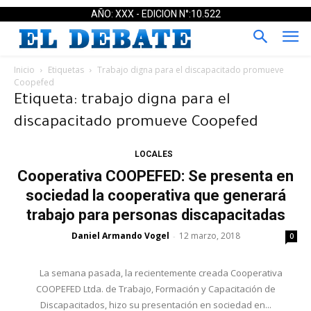
AÑO: XXX - EDICION N°:10.522
Inicio
Etiquetas
Trabajo digna para el discapacitado promueve
Coopefed
Etiqueta: trabajo digna para el
discapacitado promueve Coopefed
LOCALES
Cooperativa COOPEFED: Se presenta en
sociedad la cooperativa que generará
trabajo para personas discapacitadas
Daniel Armando Vogel
12 marzo, 2018
-
0
La semana pasada, la recientemente creada Cooperativa
COOPEFED Ltda. de Trabajo, Formación y Capacitación de
Discapacitados, hizo su presentación en sociedad en...