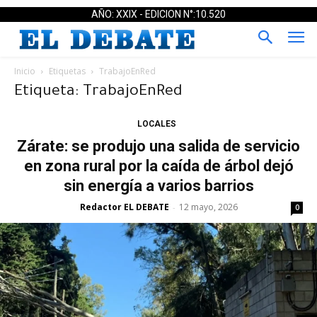
AÑO: XXIX - EDICION N°:10.520
Inicio
Etiquetas
TrabajoEnRed
Etiqueta: TrabajoEnRed
LOCALES
Zárate: se produjo una salida de servicio
en zona rural por la caída de árbol dejó
sin energía a varios barrios
Redactor EL DEBATE
12 mayo, 2026
-
0