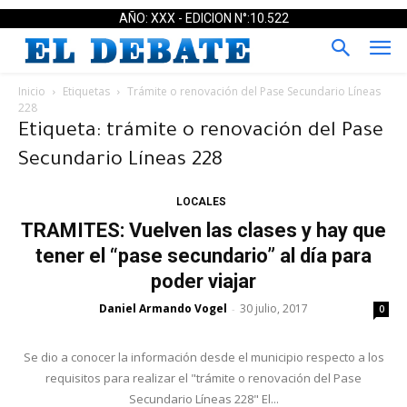
AÑO: XXX - EDICION N°:10.522
Inicio
Etiquetas
Trámite o renovación del Pase Secundario Líneas
228
Etiqueta: trámite o renovación del Pase
Secundario Líneas 228
LOCALES
TRAMITES: Vuelven las clases y hay que
tener el “pase secundario” al día para
poder viajar
Daniel Armando Vogel
30 julio, 2017
-
0
Se dio a conocer la información desde el municipio respecto a los
requisitos para realizar el "trámite o renovación del Pase
Secundario Líneas 228" El...