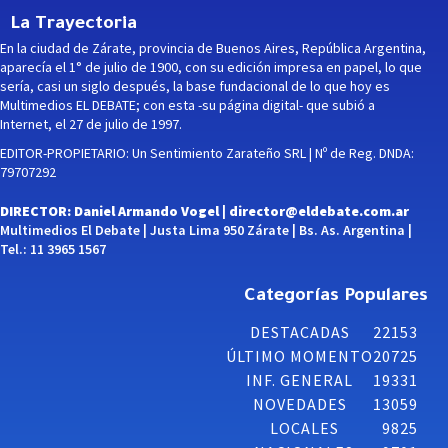
La Trayectoria
En la ciudad de Zárate, provincia de Buenos Aires, República Argentina,
aparecía el 1° de julio de 1900, con su edición impresa en papel, lo que
sería, casi un siglo después, la base fundacional de lo que hoy es
Multimedios EL DEBATE; con esta -su página digital- que subió a
Internet, el 27 de julio de 1997.
EDITOR-PROPIETARIO: Un Sentimiento Zarateño SRL | Nº de Reg. DNDA:
79707292
DIRECTOR: Daniel Armando Vogel |
director@eldebate.com.ar
Multimedios El Debate | Justa Lima 950 Zárate | Bs. As. Argentina |
Tel.: 11 3965 1567
Categorías Populares
DESTACADAS
22153
ÚLTIMO MOMENTO
20725
INF. GENERAL
19331
NOVEDADES
13059
LOCALES
9825