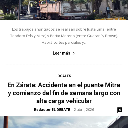
Los trabajos anunciados se realizan sobre Justa Lima (entre
Teodoro Fels y Mitre) y Perito Moreno (entre Guaraní y Brown).
Habrá cortes parciales y...
Leer más
LOCALES
En Zárate: Accidente en el puente Mitre
y comienzo del fin de semana largo con
alta carga vehicular
Redactor EL DEBATE
2 abril, 2026
-
0