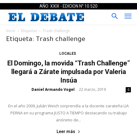
AÑO: XXIX - EDICION N°:10.520
Inicio
Etiquetas
Trash challenge
Etiqueta: Trash challenge
LOCALES
El Domingo, la movida “Trash Challenge”
llegará a Zárate impulsada por Valeria
Insúa
Daniel Armando Vogel
22 marzo, 2019
-
0
En el año 2009, Julián Weich sorprendía a la docente zarateña LIA
PERNA en su programa JUSTO A TIEMPO destacando su trabajo
anónimo de...
Leer más