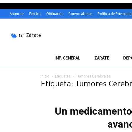
Anunciar
Edictos
Obituarios
Convocatorias
Política de Privacida
Zárate
C
12
INF. GENERAL
ZARATE
DEP
Inicio
Etiquetas
Tumores Cerebrales
Etiqueta: Tumores Cerebr
Un medicamento cl
avanc