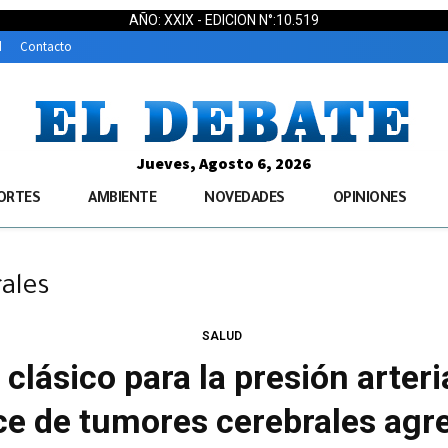
AÑO: XXIX - EDICION N°:10.519
d
Contacto
Jueves, Agosto 6, 2026
ORTES
AMBIENTE
NOVEDADES
OPINIONES
ales
SALUD
ásico para la presión arteria
e de tumores cerebrales agr