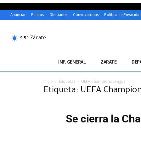
Anunciar
Edictos
Obituarios
Convocatorias
Política de Privacida
Zárate
C
9.5
INF. GENERAL
ZARATE
DEP
Inicio
Etiquetas
UEFA Champions League
Etiqueta: UEFA Champio
Se cierra la Ch