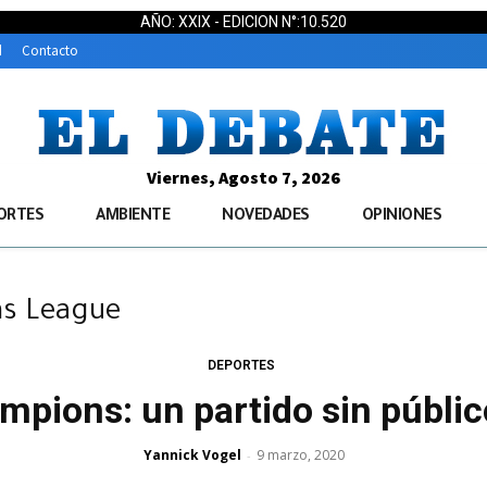
AÑO: XXIX - EDICION N°:10.520
d
Contacto
Viernes, Agosto 7, 2026
ORTES
AMBIENTE
NOVEDADES
OPINIONES
ns League
DEPORTES
ampions: un partido sin públic
Yannick Vogel
9 marzo, 2020
-