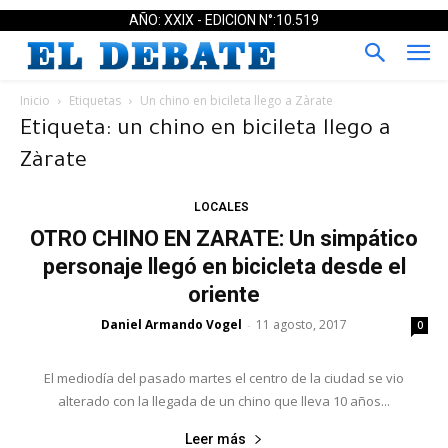
AÑO: XXIX - EDICION N°:10.519
Inicio
Etiquetas
Un chino en bicileta llego a Zàrate
Etiqueta: un chino en bicileta llego a
Zàrate
LOCALES
OTRO CHINO EN ZARATE: Un simpático
personaje llegó en bicicleta desde el
oriente
Daniel Armando Vogel
11 agosto, 2017
-
0
El mediodía del pasado martes el centro de la ciudad se vio
alterado con la llegada de un chino que lleva 10 años...
Leer más