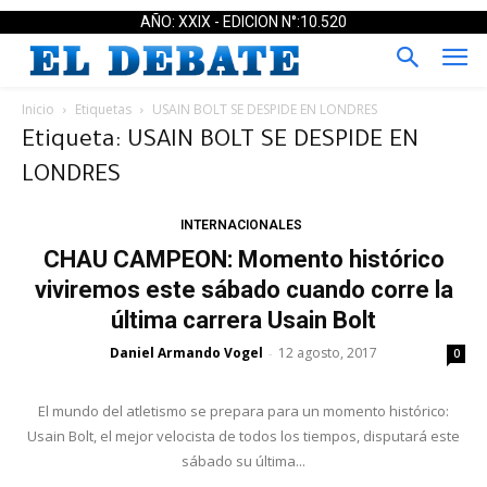
AÑO: XXIX - EDICION N°:10.520
Inicio
Etiquetas
USAIN BOLT SE DESPIDE EN LONDRES
Etiqueta: USAIN BOLT SE DESPIDE EN
LONDRES
INTERNACIONALES
CHAU CAMPEON: Momento histórico
viviremos este sábado cuando corre la
última carrera Usain Bolt
Daniel Armando Vogel
12 agosto, 2017
-
0
El mundo del atletismo se prepara para un momento histórico:
Usain Bolt, el mejor velocista de todos los tiempos, disputará este
sábado su última...