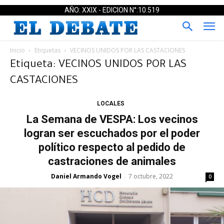
AÑO: XXIX - EDICION N°:10.519
Inicio
Etiquetas
VECINOS UNIDOS POR LAS CASTACIONES
Etiqueta: VECINOS UNIDOS POR LAS
CASTACIONES
LOCALES
La Semana de VESPA: Los vecinos
logran ser escuchados por el poder
político respecto al pedido de
castraciones de animales
Daniel Armando Vogel
7 octubre, 2022
-
0