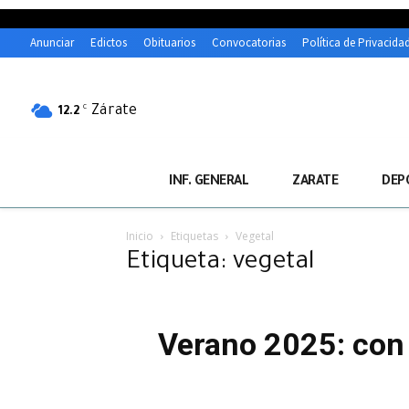
Anunciar
Edictos
Obituarios
Convocatorias
Política de Privacida
Zárate
C
12.2
INF. GENERAL
ZARATE
DEP
Inicio
Etiquetas
Vegetal
Etiqueta: vegetal
Verano 2025: con 