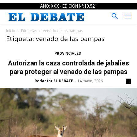
AÑO: XXX - EDICION N°:10.521
Inicio
Etiquetas
Venado de las pampas
Etiqueta: venado de las pampas
PROVINCIALES
Autorizan la caza controlada de jabalíes
para proteger al venado de las pampas
Redactor EL DEBATE
14 mayo, 2026
-
0