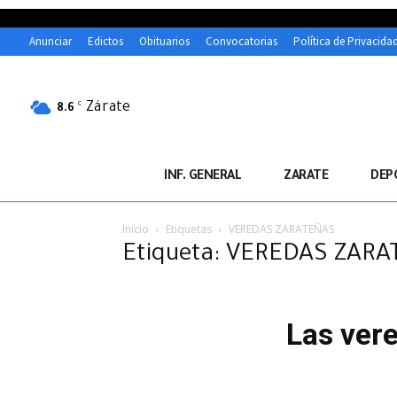
Anunciar
Edictos
Obituarios
Convocatorias
Política de Privacida
Zárate
C
8.6
INF. GENERAL
ZARATE
DEP
Inicio
Etiquetas
VEREDAS ZARATEÑAS
Etiqueta: VEREDAS ZAR
Las vere