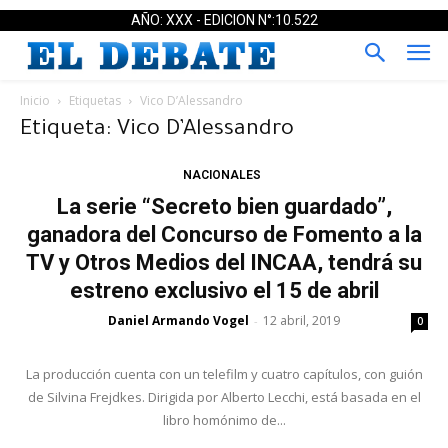
AÑO: XXX - EDICION N°:10.522
Inicio
Etiquetas
Vico D’Alessandro
Etiqueta: Vico D’Alessandro
NACIONALES
La serie “Secreto bien guardado”,
ganadora del Concurso de Fomento a la
TV y Otros Medios del INCAA, tendrá su
estreno exclusivo el 15 de abril
Daniel Armando Vogel
12 abril, 2019
-
0
La producción cuenta con un telefilm y cuatro capítulos, con guión
de Silvina Frejdkes. Dirigida por Alberto Lecchi, está basada en el
libro homónimo de...