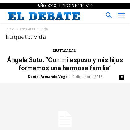
AÑO: XXIX - EDICION N°:10.519
Inicio
Etiquetas
Vida
Etiqueta: vida
DESTACADAS
Ángela Soto: “Con mi esposo y mis hijos
formamos una hermosa familia”
Daniel Armando Vogel
1 diciembre, 2016
-
0