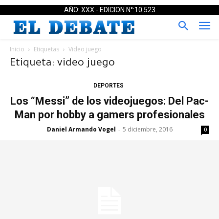
AÑO: XXX - EDICION N°:10.523
Inicio
Etiquetas
Video juego
Etiqueta: video juego
DEPORTES
Los “Messi” de los videojuegos: Del Pac-
Man por hobby a gamers profesionales
Daniel Armando Vogel
5 diciembre, 2016
-
0